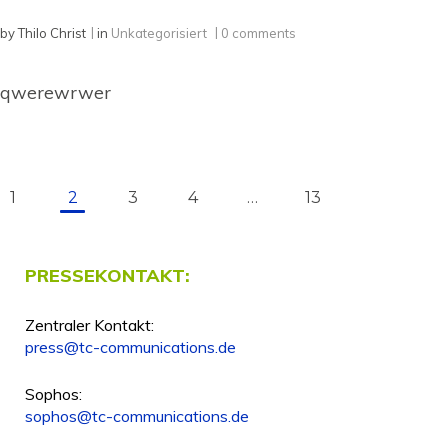
by
Thilo Christ
in
Unkategorisiert
0 comments
qwerewrwer
Beitragsnavigation
Page
1
Page
2
Page
3
Page
4
…
Page
13
PRESSEKONTAKT:
Zentraler Kontakt:
press@tc-communications.de
Sophos:
sophos@tc-communications.de